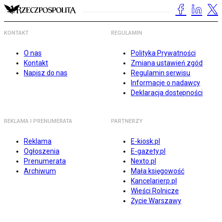
KONTAKT
REGULAMIN
O nas
Polityka Prywatności
Kontakt
Zmiana ustawień zgód
Napisz do nas
Regulamin serwisu
Informacje o nadawcy
Deklaracja dostępności
REKLAMA I PRENUMERATA
PARTNERZY
Reklama
E-kiosk.pl
Ogłoszenia
E-gazety.pl
Prenumerata
Nexto.pl
Archiwum
Mała księgowość
Kancelarierp.pl
Wieści Rolnicze
Życie Warszawy