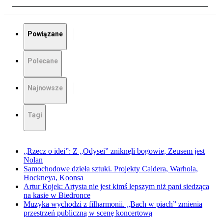
Powiązane
Polecane
Najnowsze
Tagi
„Rzecz o idei”: Z „Odysei” zniknęli bogowie, Zeusem jest
Nolan
Samochodowe dzieła sztuki. Projekty Caldera, Warhola,
Hockneya, Koonsa
Artur Rojek: Artysta nie jest kimś lepszym niż pani siedząca
na kasie w Biedronce
Muzyka wychodzi z filharmonii. „Bach w piach” zmienia
przestrzeń publiczną w scenę koncertową