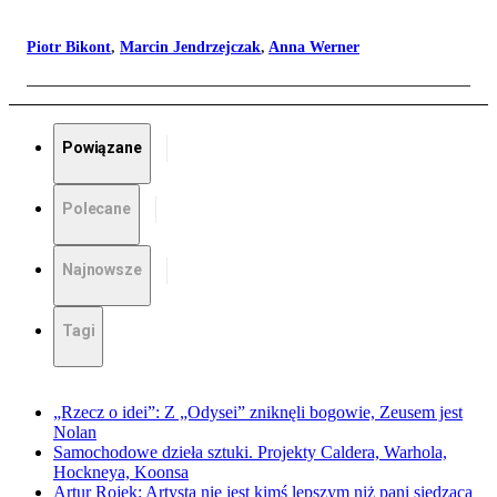
Piotr Bikont
,
Marcin Jendrzejczak
,
Anna Werner
Powiązane
Polecane
Najnowsze
Tagi
„Rzecz o idei”: Z „Odysei” zniknęli bogowie, Zeusem jest
Nolan
Samochodowe dzieła sztuki. Projekty Caldera, Warhola,
Hockneya, Koonsa
Artur Rojek: Artysta nie jest kimś lepszym niż pani siedząca