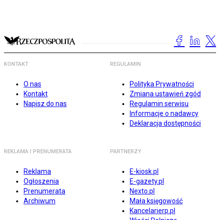
KONTAKT
REGULAMIN
O nas
Polityka Prywatności
Kontakt
Zmiana ustawień zgód
Napisz do nas
Regulamin serwisu
Informacje o nadawcy
Deklaracja dostępności
REKLAMA I PRENUMERATA
PARTNERZY
Reklama
E-kiosk.pl
Ogłoszenia
E-gazety.pl
Prenumerata
Nexto.pl
Archiwum
Mała księgowość
Kancelarierp.pl