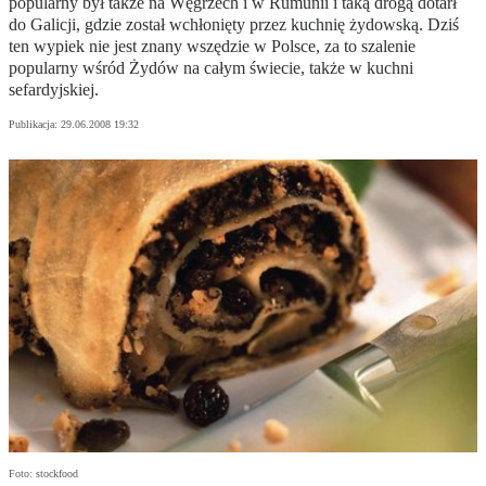
popularny był także na Węgrzech i w Rumunii i taką drogą dotarł
do Galicji, gdzie został wchłonięty przez kuchnię żydowską. Dziś
ten wypiek nie jest znany wszędzie w Polsce, za to szalenie
popularny wśród Żydów na całym świecie, także w kuchni
sefardyjskiej.
Publikacja:
29.06.2008 19:32
Foto: stockfood