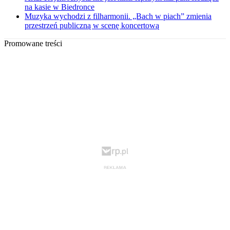
na kasie w Biedronce
Muzyka wychodzi z filharmonii. „Bach w piach” zmienia
przestrzeń publiczną w scenę koncertową
Promowane treści