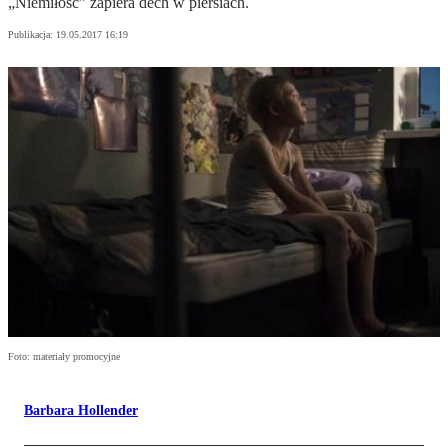
„Niemiłość” zapiera dech w piersiach.
Publikacja:
19.05.2017 16:19
Foto: materiały promocyjne
Barbara Hollender