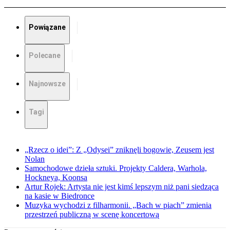
Powiązane
Polecane
Najnowsze
Tagi
„Rzecz o idei”: Z „Odysei” zniknęli bogowie, Zeusem jest
Nolan
Samochodowe dzieła sztuki. Projekty Caldera, Warhola,
Hockneya, Koonsa
Artur Rojek: Artysta nie jest kimś lepszym niż pani siedząca
na kasie w Biedronce
Muzyka wychodzi z filharmonii. „Bach w piach” zmienia
przestrzeń publiczną w scenę koncertową