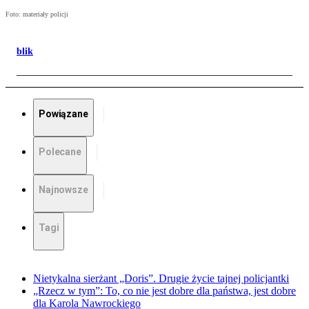
Foto: materiały policji
blik
Powiązane
Polecane
Najnowsze
Tagi
Nietykalna sierżant „Doris”. Drugie życie tajnej policjantki
„Rzecz w tym”: To, co nie jest dobre dla państwa, jest dobre
dla Karola Nawrockiego