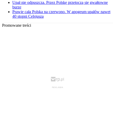
Upał nie odpuszcza. Przez Polskę przetoczą się gwałtowne
burze
Prawie cała Polska na czerwono. W apogeum upałów nawet
40 stopni Celsjusza
Promowane treści