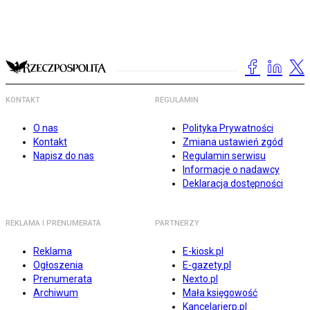
KONTAKT
REGULAMIN
O nas
Polityka Prywatności
Kontakt
Zmiana ustawień zgód
Napisz do nas
Regulamin serwisu
Informacje o nadawcy
Deklaracja dostępności
REKLAMA I PRENUMERATA
PARTNERZY
Reklama
E-kiosk.pl
Ogłoszenia
E-gazety.pl
Prenumerata
Nexto.pl
Archiwum
Mała księgowość
Kancelarierp.pl