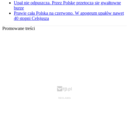
Upał nie odpuszcza. Przez Polskę przetoczą się gwałtowne
burze
Prawie cała Polska na czerwono. W apogeum upałów nawet
40 stopni Celsjusza
Promowane treści