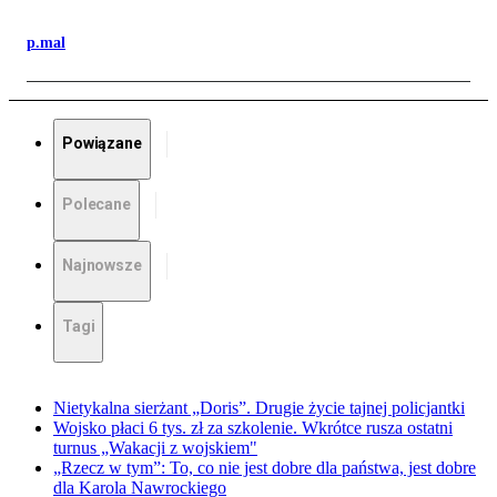
p.mal
Powiązane
Polecane
Najnowsze
Tagi
Nietykalna sierżant „Doris”. Drugie życie tajnej policjantki
Wojsko płaci 6 tys. zł za szkolenie. Wkrótce rusza ostatni
turnus „Wakacji z wojskiem"
„Rzecz w tym”: To, co nie jest dobre dla państwa, jest dobre
dla Karola Nawrockiego