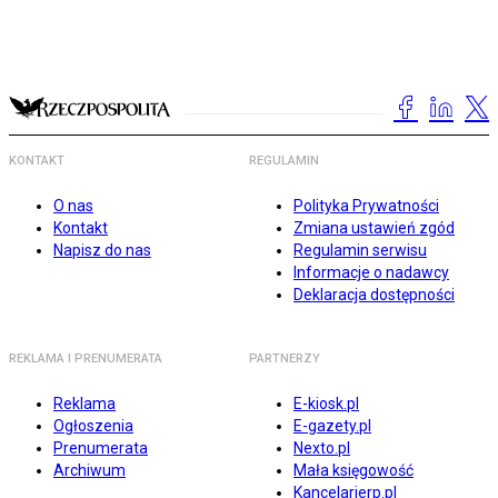
KONTAKT
REGULAMIN
O nas
Polityka Prywatności
Kontakt
Zmiana ustawień zgód
Napisz do nas
Regulamin serwisu
Informacje o nadawcy
Deklaracja dostępności
REKLAMA I PRENUMERATA
PARTNERZY
Reklama
E-kiosk.pl
Ogłoszenia
E-gazety.pl
Prenumerata
Nexto.pl
Archiwum
Mała księgowość
Kancelarierp.pl