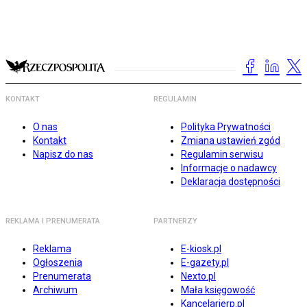
KONTAKT
REGULAMIN
O nas
Polityka Prywatności
Kontakt
Zmiana ustawień zgód
Napisz do nas
Regulamin serwisu
Informacje o nadawcy
Deklaracja dostępności
REKLAMA I PRENUMERATA
PARTNERZY
Reklama
E-kiosk.pl
Ogłoszenia
E-gazety.pl
Prenumerata
Nexto.pl
Archiwum
Mała księgowość
Kancelarierp.pl