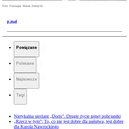
Foto: Fotorzepa/ Marian Zubrzycki
p.mal
Powiązane
Polecane
Najnowsze
Tagi
Nietykalna sierżant „Doris”. Drugie życie tajnej policjantki
„Rzecz w tym”: To, co nie jest dobre dla państwa, jest dobre
dla Karola Nawrockiego