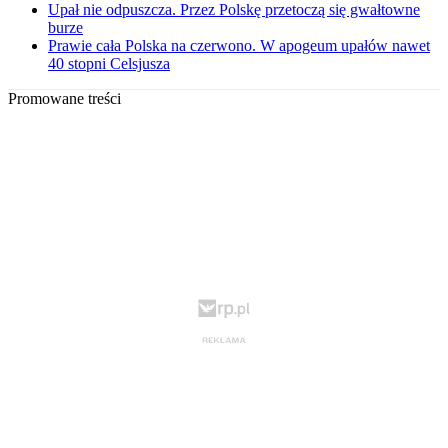
Upał nie odpuszcza. Przez Polskę przetoczą się gwałtowne
burze
Prawie cała Polska na czerwono. W apogeum upałów nawet
40 stopni Celsjusza
Promowane treści