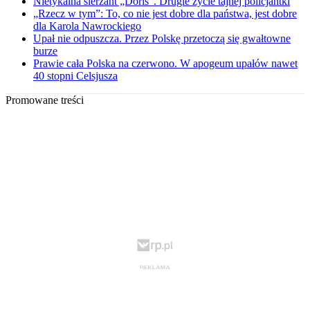
Nietykalna sierżant „Doris”. Drugie życie tajnej policjantki
„Rzecz w tym”: To, co nie jest dobre dla państwa, jest dobre
dla Karola Nawrockiego
Upał nie odpuszcza. Przez Polskę przetoczą się gwałtowne
burze
Prawie cała Polska na czerwono. W apogeum upałów nawet
40 stopni Celsjusza
Promowane treści