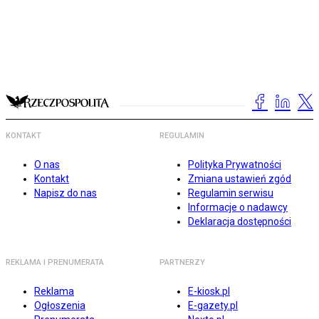
KONTAKT
REGULAMIN
O nas
Polityka Prywatności
Kontakt
Zmiana ustawień zgód
Napisz do nas
Regulamin serwisu
Informacje o nadawcy
Deklaracja dostępności
REKLAMA I PRENUMERATA
PARTNERZY
Reklama
E-kiosk.pl
Ogłoszenia
E-gazety.pl