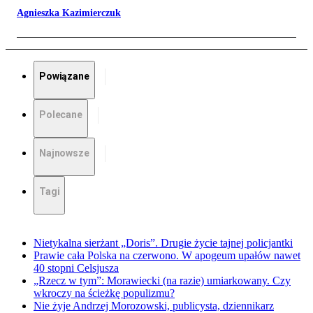
Agnieszka Kazimierczuk
Powiązane
Polecane
Najnowsze
Tagi
Nietykalna sierżant „Doris”. Drugie życie tajnej policjantki
Prawie cała Polska na czerwono. W apogeum upałów nawet
40 stopni Celsjusza
„Rzecz w tym”: Morawiecki (na razie) umiarkowany. Czy
wkroczy na ścieżkę populizmu?
Nie żyje Andrzej Morozowski, publicysta, dziennikarz