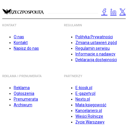
KONTAKT
REGULAMIN
O nas
Polityka Prywatności
Kontakt
Zmiana ustawień zgód
Napisz do nas
Regulamin serwisu
Informacje o nadawcy
Deklaracja dostępności
REKLAMA I PRENUMERATA
PARTNERZY
Reklama
E-kiosk.pl
Ogłoszenia
E-gazety.pl
Prenumerata
Nexto.pl
Archiwum
Mała księgowość
Kancelarierp.pl
Wieści Rolnicze
Życie Warszawy