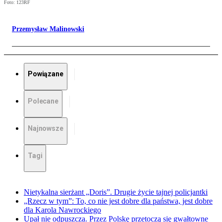
Foto: 123RF
Przemysław Malinowski
Powiązane
Polecane
Najnowsze
Tagi
Nietykalna sierżant „Doris”. Drugie życie tajnej policjantki
„Rzecz w tym”: To, co nie jest dobre dla państwa, jest dobre
dla Karola Nawrockiego
Upał nie odpuszcza. Przez Polskę przetoczą się gwałtowne