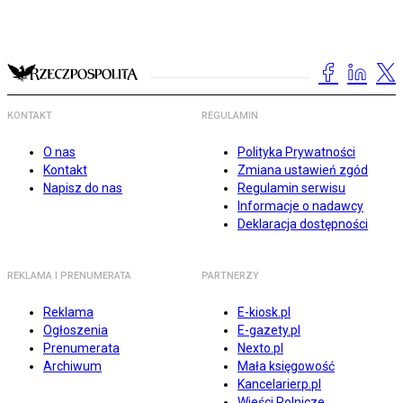
KONTAKT
REGULAMIN
O nas
Polityka Prywatności
Kontakt
Zmiana ustawień zgód
Napisz do nas
Regulamin serwisu
Informacje o nadawcy
Deklaracja dostępności
REKLAMA I PRENUMERATA
PARTNERZY
Reklama
E-kiosk.pl
Ogłoszenia
E-gazety.pl
Prenumerata
Nexto.pl
Archiwum
Mała księgowość
Kancelarierp.pl
Wieści Rolnicze