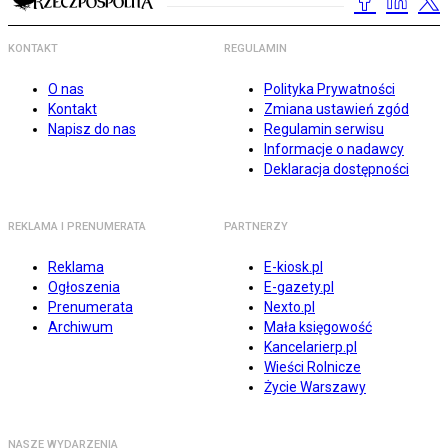
KONTAKT
REGULAMIN
O nas
Polityka Prywatności
Kontakt
Zmiana ustawień zgód
Napisz do nas
Regulamin serwisu
Informacje o nadawcy
Deklaracja dostępności
REKLAMA I PRENUMERATA
PARTNERZY
Reklama
E-kiosk.pl
Ogłoszenia
E-gazety.pl
Prenumerata
Nexto.pl
Archiwum
Mała księgowość
Kancelarierp.pl
Wieści Rolnicze
Życie Warszawy
NASZE WYDARZENIA