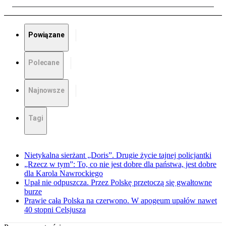
Powiązane
Polecane
Najnowsze
Tagi
Nietykalna sierżant „Doris”. Drugie życie tajnej policjantki
„Rzecz w tym”: To, co nie jest dobre dla państwa, jest dobre
dla Karola Nawrockiego
Upał nie odpuszcza. Przez Polskę przetoczą się gwałtowne
burze
Prawie cała Polska na czerwono. W apogeum upałów nawet
40 stopni Celsjusza