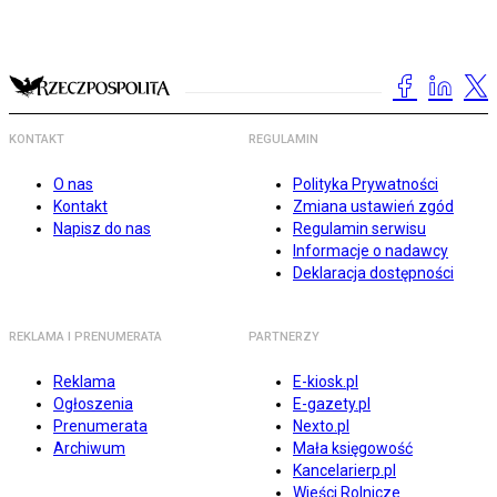
KONTAKT
REGULAMIN
O nas
Polityka Prywatności
Kontakt
Zmiana ustawień zgód
Napisz do nas
Regulamin serwisu
Informacje o nadawcy
Deklaracja dostępności
REKLAMA I PRENUMERATA
PARTNERZY
Reklama
E-kiosk.pl
Ogłoszenia
E-gazety.pl
Prenumerata
Nexto.pl
Archiwum
Mała księgowość
Kancelarierp.pl
Wieści Rolnicze