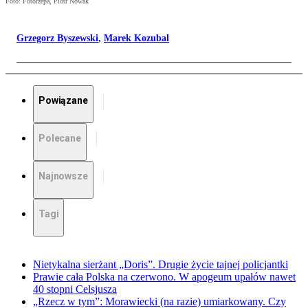
Foto: Fotorzepa, Piotr Nowak
Grzegorz Byszewski
,
Marek Kozubal
Powiązane
Polecane
Najnowsze
Tagi
Nietykalna sierżant „Doris”. Drugie życie tajnej policjantki
Prawie cała Polska na czerwono. W apogeum upałów nawet
40 stopni Celsjusza
„Rzecz w tym”: Morawiecki (na razie) umiarkowany. Czy