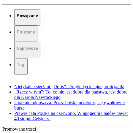
Powiązane
Polecane
Najnowsze
Tagi
Nietykalna sierżant „Doris”. Drugie życie tajnej policjantki
„Rzecz w tym”: To, co nie jest dobre dla państwa, jest dobre
dla Karola Nawrockiego
Upał nie odpuszcza. Przez Polskę przetoczą się gwałtowne
burze
Prawie cała Polska na czerwono. W apogeum upałów nawet
40 stopni Celsjusza
Promowane treści