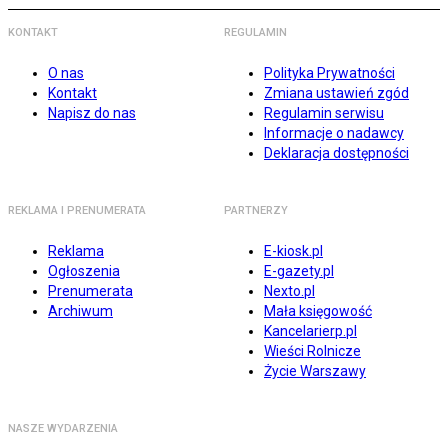
KONTAKT
REGULAMIN
O nas
Polityka Prywatności
Kontakt
Zmiana ustawień zgód
Napisz do nas
Regulamin serwisu
Informacje o nadawcy
Deklaracja dostępności
REKLAMA I PRENUMERATA
PARTNERZY
Reklama
E-kiosk.pl
Ogłoszenia
E-gazety.pl
Prenumerata
Nexto.pl
Archiwum
Mała księgowość
Kancelarierp.pl
Wieści Rolnicze
Życie Warszawy
NASZE WYDARZENIA