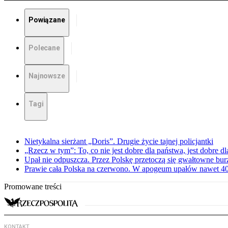
Powiązane
Polecane
Najnowsze
Tagi
Nietykalna sierżant „Doris”. Drugie życie tajnej policjantki
„Rzecz w tym”: To, co nie jest dobre dla państwa, jest dobre 
Upał nie odpuszcza. Przez Polskę przetoczą się gwałtowne bur
Prawie cała Polska na czerwono. W apogeum upałów nawet 40 
Promowane treści
KONTAKT