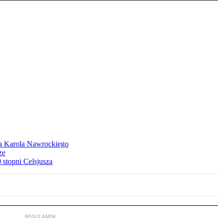
dla Karola Nawrockiego
ze
stopni Celsjusza
REGULAMIN