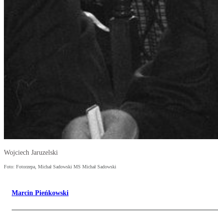
Wojciech Jaruzelski
Foto: Fotorzepa, Michał Sadowski MS Michał Sadowski
Marcin Pieńkowski