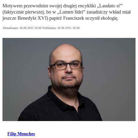
Motywem przewodnim swojej drugiej encykliki „Laudato si'”
(faktycznie pierwszej, bo w „Lumen fidei” zasadniczy wkład miał
jeszcze Benedykt XVI) papież Franciszek uczynił ekologię.
Aktualizacja:
18.06.2015 20:00
Publikacja:
18.06.2015 19:28
Filip Memches