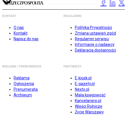
KONTAKT
REGULAMIN
O nas
Polityka Prywatności
Kontakt
Zmiana ustawień zgód
Napisz do nas
Regulamin serwisu
Informacje o nadawcy
Deklaracja dostępności
REKLAMA I PRENUMERATA
PARTNERZY
Reklama
E-kiosk.pl
Ogłoszenia
E-gazety.pl
Prenumerata
Nexto.pl
Archiwum
Mała księgowość
Kancelarierp.pl
Wieści Rolnicze
Życie Warszawy