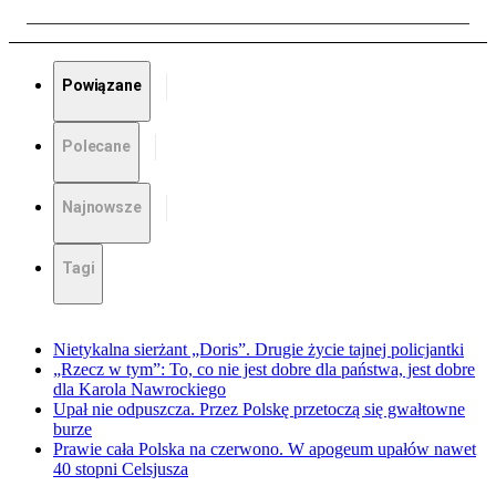
Powiązane
Polecane
Najnowsze
Tagi
Nietykalna sierżant „Doris”. Drugie życie tajnej policjantki
„Rzecz w tym”: To, co nie jest dobre dla państwa, jest dobre
dla Karola Nawrockiego
Upał nie odpuszcza. Przez Polskę przetoczą się gwałtowne
burze
Prawie cała Polska na czerwono. W apogeum upałów nawet
40 stopni Celsjusza