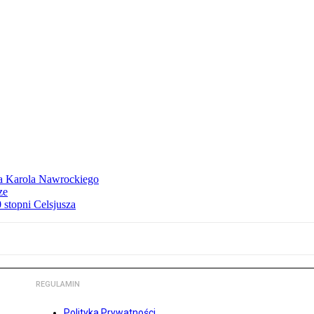
dla Karola Nawrockiego
ze
stopni Celsjusza
REGULAMIN
Polityka Prywatności