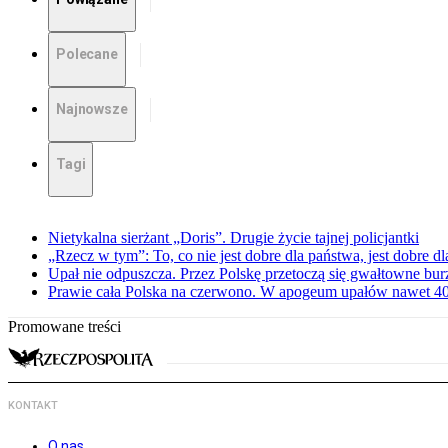
Polecane
Najnowsze
Tagi
Nietykalna sierżant „Doris”. Drugie życie tajnej policjantki
„Rzecz w tym”: To, co nie jest dobre dla państwa, jest dobre 
Upał nie odpuszcza. Przez Polskę przetoczą się gwałtowne bur
Prawie cała Polska na czerwono. W apogeum upałów nawet 40 
Promowane treści
KONTAKT
O nas