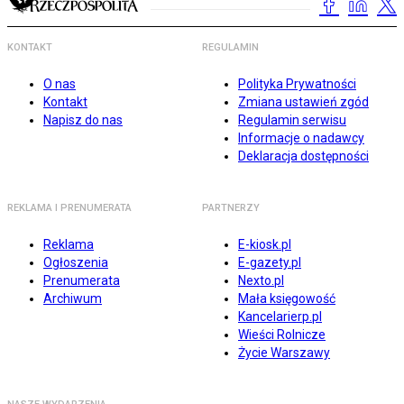
KONTAKT
REGULAMIN
O nas
Polityka Prywatności
Kontakt
Zmiana ustawień zgód
Napisz do nas
Regulamin serwisu
Informacje o nadawcy
Deklaracja dostępności
REKLAMA I PRENUMERATA
PARTNERZY
Reklama
E-kiosk.pl
Ogłoszenia
E-gazety.pl
Prenumerata
Nexto.pl
Archiwum
Mała księgowość
Kancelarierp.pl
Wieści Rolnicze
Życie Warszawy