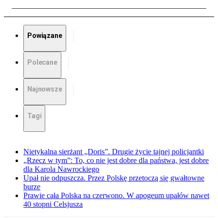
Powiązane
Polecane
Najnowsze
Tagi
Nietykalna sierżant „Doris”. Drugie życie tajnej policjantki
„Rzecz w tym”: To, co nie jest dobre dla państwa, jest dobre
dla Karola Nawrockiego
Upał nie odpuszcza. Przez Polskę przetoczą się gwałtowne
burze
Prawie cała Polska na czerwono. W apogeum upałów nawet
40 stopni Celsjusza