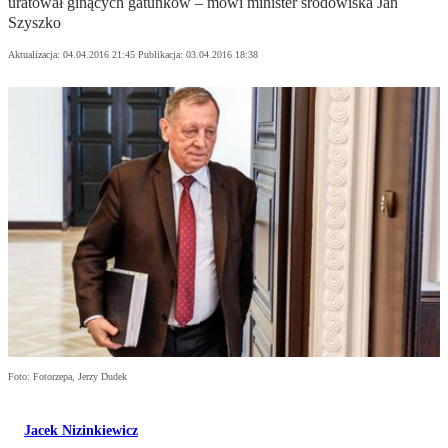
uratował ginących gatunków – mówi minister środowiska Jan
Szyszko
Aktualizacja:
04.04.2016 21:45
Publikacja:
03.04.2016 18:38
Foto: Fotorzepa, Jerzy Dudek
Jacek Nizinkiewicz