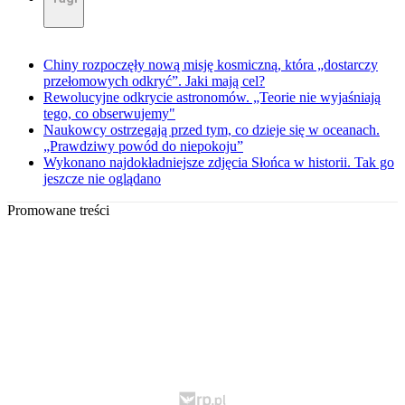
Chiny rozpoczęły nową misję kosmiczną, która „dostarczy
przełomowych odkryć”. Jaki mają cel?
Rewolucyjne odkrycie astronomów. „Teorie nie wyjaśniają
tego, co obserwujemy"
Naukowcy ostrzegają przed tym, co dzieje się w oceanach.
„Prawdziwy powód do niepokoju”
Wykonano najdokładniejsze zdjęcia Słońca w historii. Tak go
jeszcze nie oglądano
Promowane treści