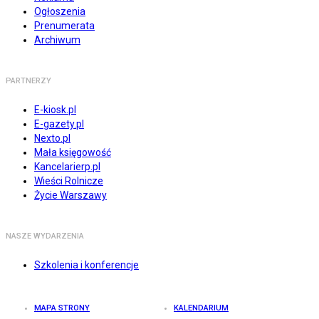
Ogłoszenia
Prenumerata
Archiwum
PARTNERZY
E-kiosk.pl
E-gazety.pl
Nexto.pl
Mała księgowość
Kancelarierp.pl
Wieści Rolnicze
Życie Warszawy
NASZE WYDARZENIA
Szkolenia i konferencje
MAPA STRONY
KALENDARIUM