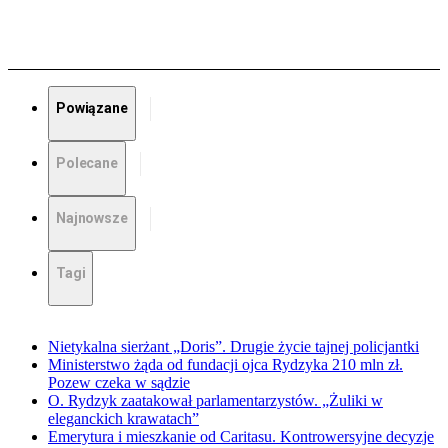
Powiązane
Polecane
Najnowsze
Tagi
Nietykalna sierżant „Doris”. Drugie życie tajnej policjantki
Ministerstwo żąda od fundacji ojca Rydzyka 210 mln zł.
Pozew czeka w sądzie
O. Rydzyk zaatakował parlamentarzystów. „Żuliki w
eleganckich krawatach”
Emerytura i mieszkanie od Caritasu. Kontrowersyjne decyzje