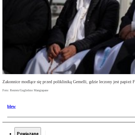
Zakonnice modlące się przed polikliniką Gemelli, gdzie leczony jest papież F
Foto: Reuters/Guglielmo Mangiapane
blew
Powiązane