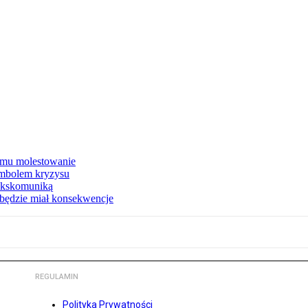
a mu molestowanie
mbolem kryzysu
ekskomuniką
, będzie miał konsekwencje
REGULAMIN
Polityka Prywatności