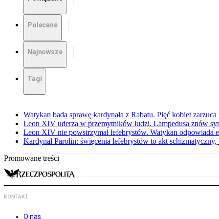
Polecane
Najnowsze
Tagi
Watykan bada sprawę kardynała z Rabatu. Pięć kobiet zarzuc
Leon XIV uderza w przemytników ludzi. Lampedusa znów sy
Leon XIV nie powstrzymał lefebrystów. Watykan odpowiada 
Kardynał Parolin: święcenia lefebrystów to akt schizmatyczny
Promowane treści
KONTAKT
O nas