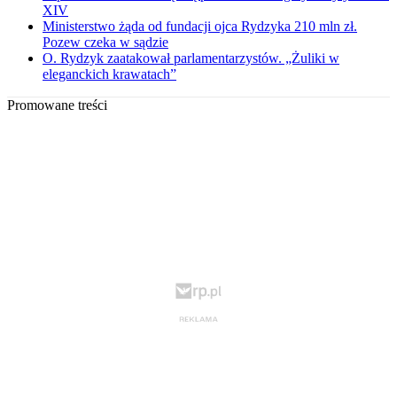
XIV
Ministerstwo żąda od fundacji ojca Rydzyka 210 mln zł.
Pozew czeka w sądzie
O. Rydzyk zaatakował parlamentarzystów. „Żuliki w
eleganckich krawatach”
Promowane treści