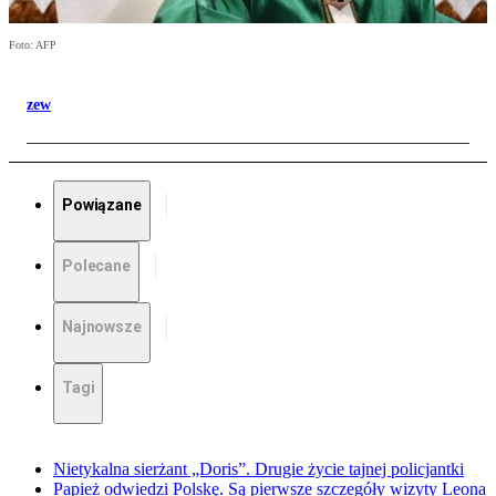
Foto: AFP
zew
Powiązane
Polecane
Najnowsze
Tagi
Nietykalna sierżant „Doris”. Drugie życie tajnej policjantki
Papież odwiedzi Polskę. Są pierwsze szczegóły wizyty Leona