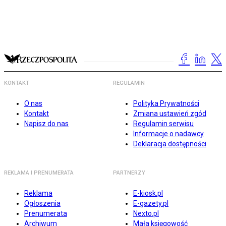
KONTAKT
REGULAMIN
O nas
Polityka Prywatności
Kontakt
Zmiana ustawień zgód
Napisz do nas
Regulamin serwisu
Informacje o nadawcy
Deklaracja dostępności
REKLAMA I PRENUMERATA
PARTNERZY
Reklama
E-kiosk.pl
Ogłoszenia
E-gazety.pl
Prenumerata
Nexto.pl
Archiwum
Mała księgowość