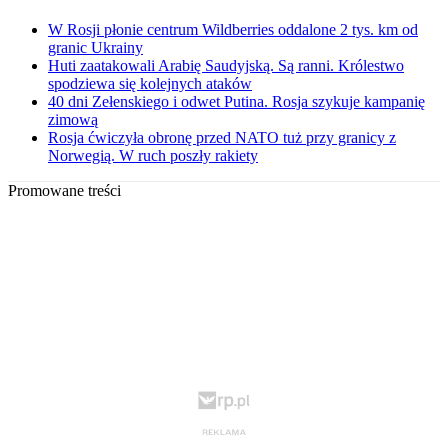
W Rosji płonie centrum Wildberries oddalone 2 tys. km od
granic Ukrainy
Huti zaatakowali Arabię Saudyjską. Są ranni. Królestwo
spodziewa się kolejnych ataków
40 dni Zełenskiego i odwet Putina. Rosja szykuje kampanię
zimową
Rosja ćwiczyła obronę przed NATO tuż przy granicy z
Norwegią. W ruch poszły rakiety
Promowane treści