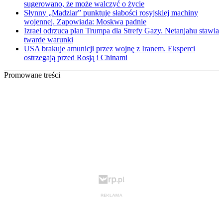
sugerowano, że może walczyć o życie
Słynny „Madziar” punktuje słabości rosyjskiej machiny
wojennej. Zapowiada: Moskwa padnie
Izrael odrzuca plan Trumpa dla Strefy Gazy. Netanjahu stawia
twarde warunki
USA brakuje amunicji przez wojnę z Iranem. Eksperci
ostrzegają przed Rosją i Chinami
Promowane treści