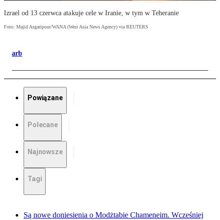
Izrael od 13 czerwca atakuje cele w Iranie, w tym w Teheranie
Foto: Majid Asgaripour/WANA (West Asia News Agency) via REUTERS
arb
Powiązane
Polecane
Najnowsze
Tagi
Są nowe doniesienia o Modżtabie Chameneim. Wcześniej