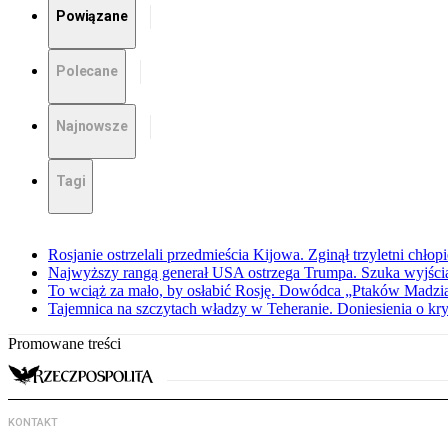
Powiązane
Polecane
Najnowsze
Tagi
Rosjanie ostrzelali przedmieścia Kijowa. Zginął trzyletni chłop
Najwyższy rangą generał USA ostrzega Trumpa. Szuka wyjści
To wciąż za mało, by osłabić Rosję. Dowódca „Ptaków Madzia
Tajemnica na szczytach władzy w Teheranie. Doniesienia o k
Promowane treści
KONTAKT