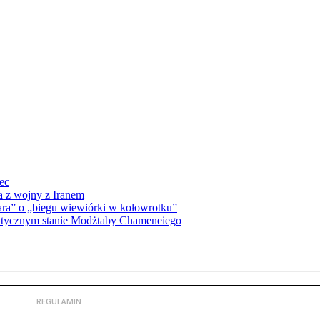
iec
a z wojny z Iranem
ra” o „biegu wiewiórki w kołowrotku”
rytycznym stanie Modżtaby Chameneiego
REGULAMIN