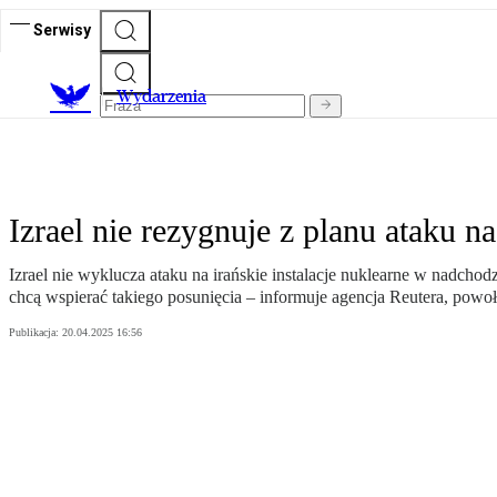
Serwisy
Wydarzenia
Izrael nie rezygnuje z planu ataku n
Izrael nie wyklucza ataku na irańskie instalacje nuklearne w nadc
chcą wspierać takiego posunięcia – informuje agencja Reutera, powoł
Publikacja:
20.04.2025 16:56