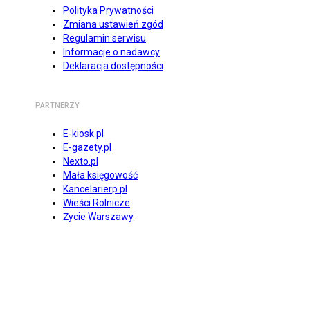
Polityka Prywatności
Zmiana ustawień zgód
Regulamin serwisu
Informacje o nadawcy
Deklaracja dostępności
PARTNERZY
E-kiosk.pl
E-gazety.pl
Nexto.pl
Mała księgowość
Kancelarierp.pl
Wieści Rolnicze
Życie Warszawy