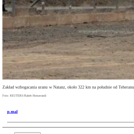
Zakład wzbogacania uranu w Natanz, około 322 km na południe od Teheran
Foto: REUTERS/Raheb Homavandi
p.mal