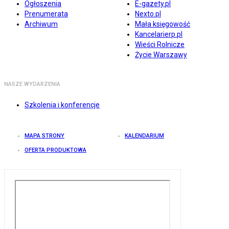
Ogłoszenia
E-gazety.pl
Prenumerata
Nexto.pl
Archiwum
Mała księgowość
Kancelarierp.pl
Wieści Rolnicze
Życie Warszawy
NASZE WYDARZENIA
Szkolenia i konferencje
MAPA STRONY
KALENDARIUM
OFERTA PRODUKTOWA