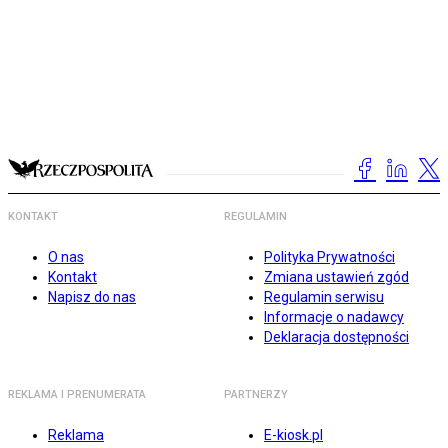
KONTAKT
REGULAMIN
O nas
Polityka Prywatności
Kontakt
Zmiana ustawień zgód
Napisz do nas
Regulamin serwisu
Informacje o nadawcy
Deklaracja dostępności
REKLAMA I PRENUMERATA
PARTNERZY
Reklama
E-kiosk.pl