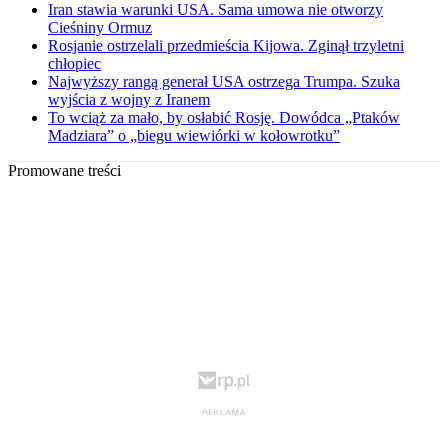
Iran stawia warunki USA. Sama umowa nie otworzy
Cieśniny Ormuz
Rosjanie ostrzelali przedmieścia Kijowa. Zginął trzyletni
chłopiec
Najwyższy rangą generał USA ostrzega Trumpa. Szuka
wyjścia z wojny z Iranem
To wciąż za mało, by osłabić Rosję. Dowódca „Ptaków
Madziara” o „biegu wiewiórki w kołowrotku”
Promowane treści