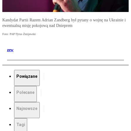
Kandydat Partii Razem Adrian Zandberg był pytany o wojnę na Ukrainie i
ewentualną misję pokojową nad Dnieprem
Foto: PAP/Tytus Żmijewski
zew
Powiązane
Polecane
Najnowsze
Tagi