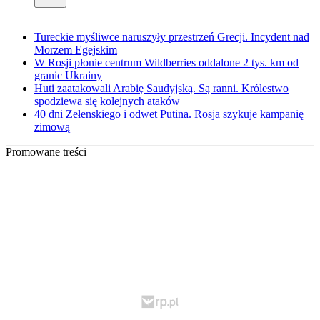
Tureckie myśliwce naruszyły przestrzeń Grecji. Incydent nad
Morzem Egejskim
W Rosji płonie centrum Wildberries oddalone 2 tys. km od
granic Ukrainy
Huti zaatakowali Arabię Saudyjską. Są ranni. Królestwo
spodziewa się kolejnych ataków
40 dni Zełenskiego i odwet Putina. Rosja szykuje kampanię
zimową
Promowane treści