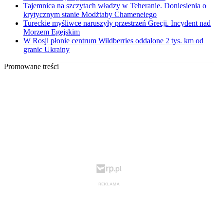
Tajemnica na szczytach władzy w Teheranie. Doniesienia o
krytycznym stanie Modżtaby Chameneiego
Tureckie myśliwce naruszyły przestrzeń Grecji. Incydent nad
Morzem Egejskim
W Rosji płonie centrum Wildberries oddalone 2 tys. km od
granic Ukrainy
Promowane treści