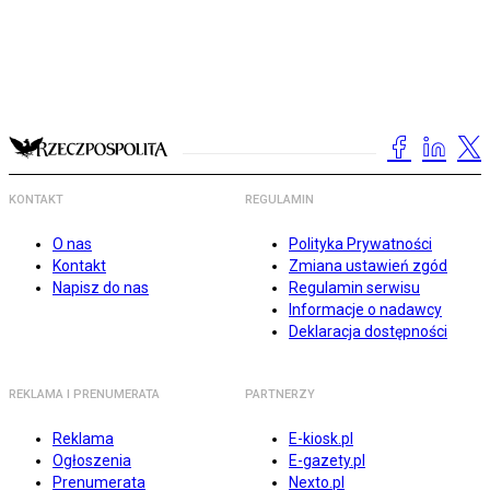
KONTAKT
REGULAMIN
O nas
Polityka Prywatności
Kontakt
Zmiana ustawień zgód
Napisz do nas
Regulamin serwisu
Informacje o nadawcy
Deklaracja dostępności
REKLAMA I PRENUMERATA
PARTNERZY
Reklama
E-kiosk.pl
Ogłoszenia
E-gazety.pl
Prenumerata
Nexto.pl