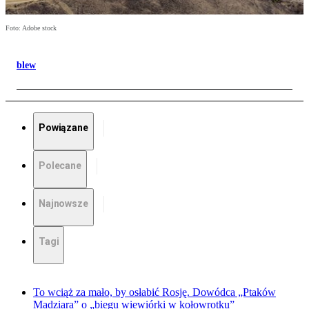
Foto: Adobe stock
blew
Powiązane
Polecane
Najnowsze
Tagi
To wciąż za mało, by osłabić Rosję. Dowódca „Ptaków
Madziara” o „biegu wiewiórki w kołowrotku”