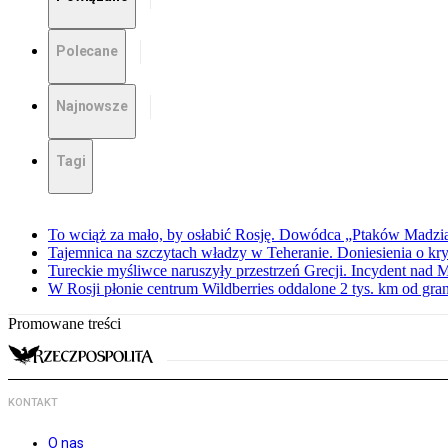
Polecane
Najnowsze
Tagi
To wciąż za mało, by osłabić Rosję. Dowódca „Ptaków Madzia
Tajemnica na szczytach władzy w Teheranie. Doniesienia o k
Tureckie myśliwce naruszyły przestrzeń Grecji. Incydent nad
W Rosji płonie centrum Wildberries oddalone 2 tys. km od gra
Promowane treści
KONTAKT
O nas