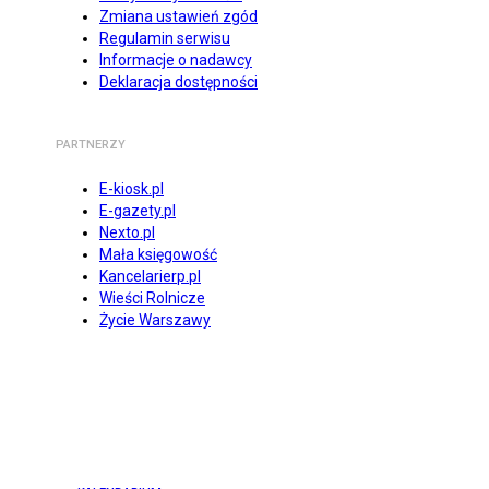
Zmiana ustawień zgód
Regulamin serwisu
Informacje o nadawcy
Deklaracja dostępności
PARTNERZY
E-kiosk.pl
E-gazety.pl
Nexto.pl
Mała księgowość
Kancelarierp.pl
Wieści Rolnicze
Życie Warszawy