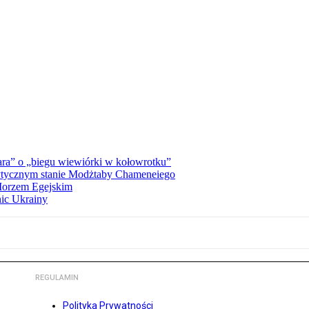
ra” o „biegu wiewiórki w kołowrotku”
rytycznym stanie Modżtaby Chameneiego
 Morzem Egejskim
nic Ukrainy
REGULAMIN
Polityka Prywatności