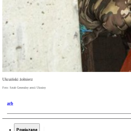
Ukraiński żołnierz
Foto: Sztab Generalny armii Ukrainy
arb
Powiązane