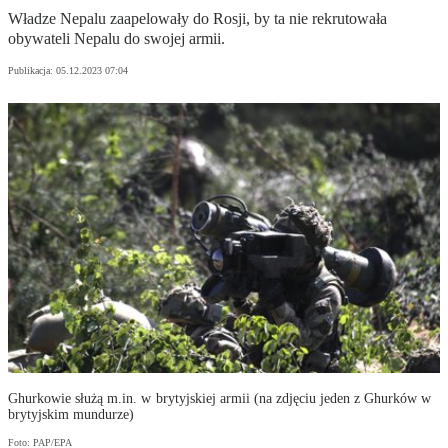
Władze Nepalu zaapelowały do Rosji, by ta nie rekrutowała
obywateli Nepalu do swojej armii.
Publikacja:
05.12.2023 07:04
Ghurkowie służą m.in. w brytyjskiej armii (na zdjęciu jeden z Ghurków w
brytyjskim mundurze)
Foto: PAP/EPA