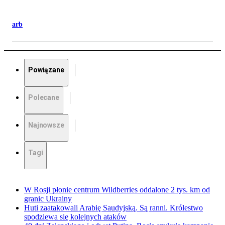
arb
Powiązane
Polecane
Najnowsze
Tagi
W Rosji płonie centrum Wildberries oddalone 2 tys. km od
granic Ukrainy
Huti zaatakowali Arabię Saudyjską. Są ranni. Królestwo
spodziewa się kolejnych ataków