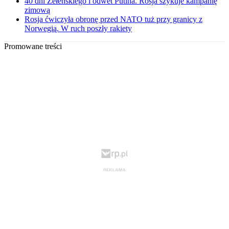
40 dni Zełenskiego i odwet Putina. Rosja szykuje kampanię
zimową
Rosja ćwiczyła obronę przed NATO tuż przy granicy z
Norwegią. W ruch poszły rakiety
Promowane treści