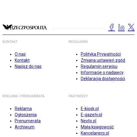
KONTAKT
REGULAMIN
O nas
Polityka Prywatności
Kontakt
Zmiana ustawień zgód
Napisz do nas
Regulamin serwisu
Informacje o nadawcy
Deklaracja dostępności
REKLAMA I PRENUMERATA
PARTNERZY
Reklama
E-kiosk.pl
Ogłoszenia
E-gazety.pl
Prenumerata
Nexto.pl
Archiwum
Mała księgowość
Kancelarierp.pl