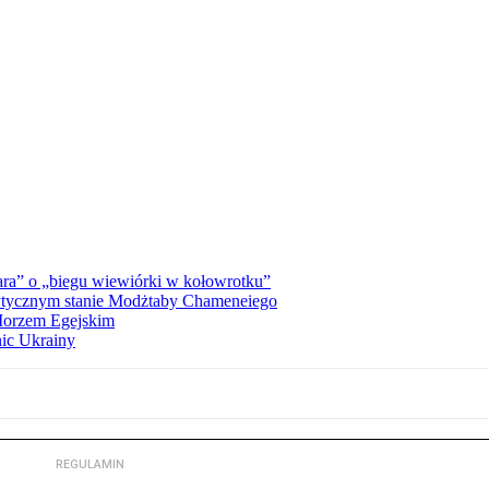
ra” o „biegu wiewiórki w kołowrotku”
rytycznym stanie Modżtaby Chameneiego
 Morzem Egejskim
nic Ukrainy
REGULAMIN