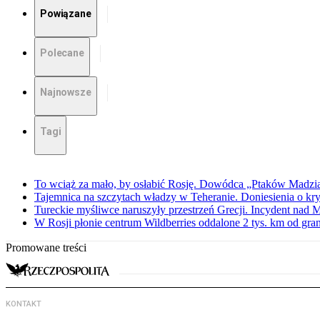
Powiązane
Polecane
Najnowsze
Tagi
To wciąż za mało, by osłabić Rosję. Dowódca „Ptaków Madzia
Tajemnica na szczytach władzy w Teheranie. Doniesienia o k
Tureckie myśliwce naruszyły przestrzeń Grecji. Incydent nad
W Rosji płonie centrum Wildberries oddalone 2 tys. km od gra
Promowane treści
KONTAKT