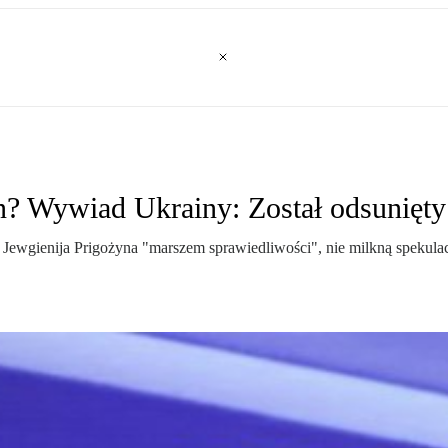
in? Wywiad Ukrainy: Został odsunięty
gienija Prigożyna "marszem sprawiedliwości", nie milkną spekulacje