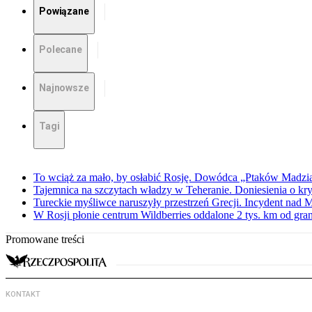
Powiązane
Polecane
Najnowsze
Tagi
To wciąż za mało, by osłabić Rosję. Dowódca „Ptaków Madzia
Tajemnica na szczytach władzy w Teheranie. Doniesienia o k
Tureckie myśliwce naruszyły przestrzeń Grecji. Incydent nad
W Rosji płonie centrum Wildberries oddalone 2 tys. km od gra
Promowane treści
KONTAKT