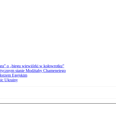
ra” o „biegu wiewiórki w kołowrotku”
rytycznym stanie Modżtaby Chameneiego
 Morzem Egejskim
nic Ukrainy