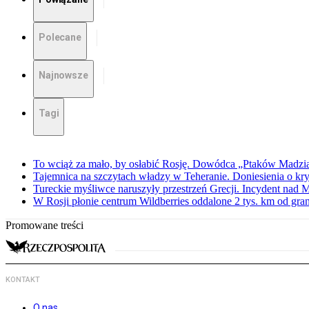
Polecane
Najnowsze
Tagi
To wciąż za mało, by osłabić Rosję. Dowódca „Ptaków Madzia
Tajemnica na szczytach władzy w Teheranie. Doniesienia o k
Tureckie myśliwce naruszyły przestrzeń Grecji. Incydent nad
W Rosji płonie centrum Wildberries oddalone 2 tys. km od gra
Promowane treści
KONTAKT
O nas