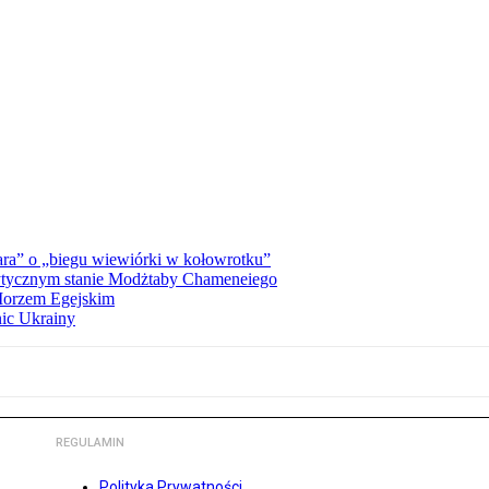
ra” o „biegu wiewiórki w kołowrotku”
rytycznym stanie Modżtaby Chameneiego
 Morzem Egejskim
nic Ukrainy
REGULAMIN
Polityka Prywatności