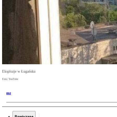
Eksplozje w Ługańsku
Foto: YouTube
mz
Powiązane