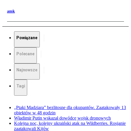
amk
Powiązane
Polecane
Najnowsze
Tagi
„Ptaki Madziara” bezlitosne dla okupantów. Zaatakowały 13
obiektów w 48 godzin
Władimir Putin wskazał dowódcę wojsk dronowych
Kolejna noc, kolejny ukraiński atak na Wildberries. Rosjanie
zaatakowali Kijów