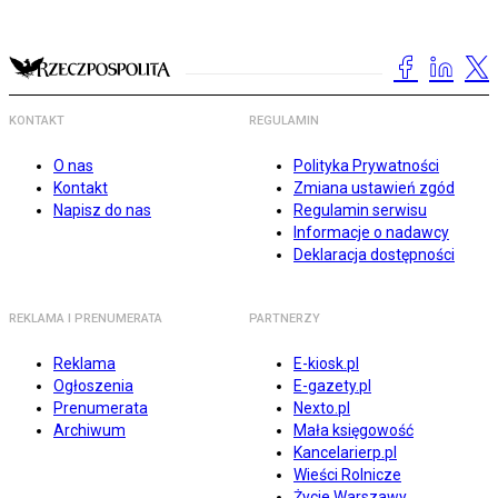
KONTAKT
REGULAMIN
O nas
Polityka Prywatności
Kontakt
Zmiana ustawień zgód
Napisz do nas
Regulamin serwisu
Informacje o nadawcy
Deklaracja dostępności
REKLAMA I PRENUMERATA
PARTNERZY
Reklama
E-kiosk.pl
Ogłoszenia
E-gazety.pl
Prenumerata
Nexto.pl
Archiwum
Mała księgowość
Kancelarierp.pl
Wieści Rolnicze
Życie Warszawy