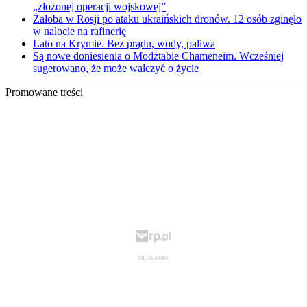
„złożonej operacji wojskowej”
Żałoba w Rosji po ataku ukraińskich dronów. 12 osób zginęło
w nalocie na rafinerię
Lato na Krymie. Bez prądu, wody, paliwa
Są nowe doniesienia o Modżtabie Chameneim. Wcześniej
sugerowano, że może walczyć o życie
Promowane treści