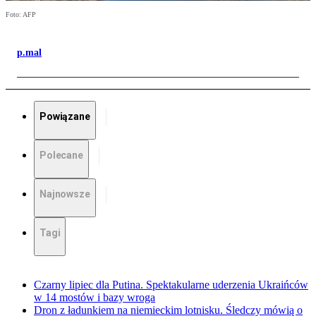
Foto: AFP
p.mal
Powiązane
Polecane
Najnowsze
Tagi
Czarny lipiec dla Putina. Spektakularne uderzenia Ukraińców
w 14 mostów i bazy wroga
Dron z ładunkiem na niemieckim lotnisku. Śledczy mówią o