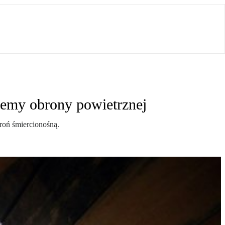
temy obrony powietrznej
roń śmiercionośną.