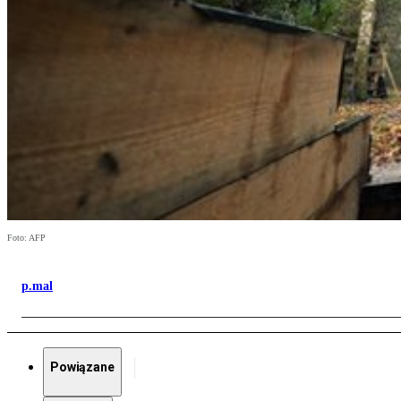
Foto: AFP
p.mal
Powiązane