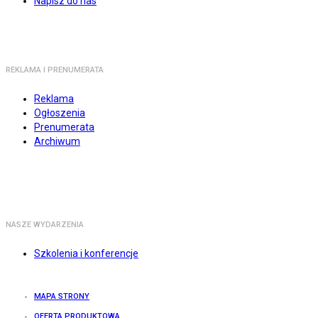
Napisz do nas
REKLAMA I PRENUMERATA
Reklama
Ogłoszenia
Prenumerata
Archiwum
NASZE WYDARZENIA
Szkolenia i konferencje
MAPA STRONY
OFERTA PRODUKTOWA