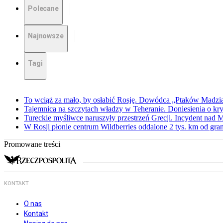
Polecane
Najnowsze
Tagi
To wciąż za mało, by osłabić Rosję. Dowódca „Ptaków Madzia
Tajemnica na szczytach władzy w Teheranie. Doniesienia o k
Tureckie myśliwce naruszyły przestrzeń Grecji. Incydent nad
W Rosji płonie centrum Wildberries oddalone 2 tys. km od gra
Promowane treści
KONTAKT
O nas
Kontakt