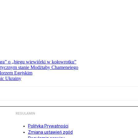
ra” o „biegu wiewiórki w kołowrotku”
rytycznym stanie Modżtaby Chameneiego
 Morzem Egejskim
nic Ukrainy
REGULAMIN
Polityka Prywatności
Zmiana ustawień zgód