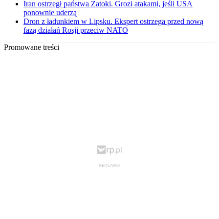
Iran ostrzegł państwa Zatoki. Grozi atakami, jeśli USA
ponownie uderzą
Dron z ładunkiem w Lipsku. Ekspert ostrzega przed nową
fazą działań Rosji przeciw NATO
Promowane treści