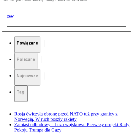
Foto: mat. pras. / Sztab Generalny Ukrainy / GeneralStaff.ua/Facebook
zew
Powiązane
Polecane
Najnowsze
Tagi
Rosja ćwiczyła obronę przed NATO tuż przy granicy z
Norwegią. W ruch poszły rakiety
Zamiast odbudowy – baza wojskowa. Pierwszy projekt Rady
Pokoju Trumpa dla Gazy