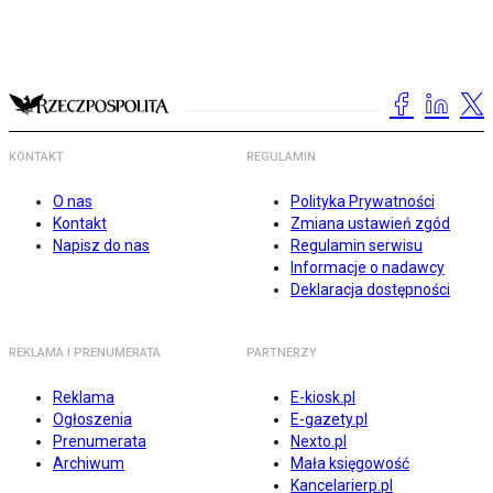
KONTAKT
REGULAMIN
O nas
Polityka Prywatności
Kontakt
Zmiana ustawień zgód
Napisz do nas
Regulamin serwisu
Informacje o nadawcy
Deklaracja dostępności
REKLAMA I PRENUMERATA
PARTNERZY
Reklama
E-kiosk.pl
Ogłoszenia
E-gazety.pl
Prenumerata
Nexto.pl
Archiwum
Mała księgowość
Kancelarierp.pl