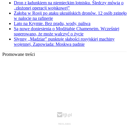
Dron z ładunkiem na niemieckim lotnisku. Śledczy mówią o
„złożonej operacji wojskowej”
Żałoba w Rosji po ataku ukraińskich dronów. 12 osób zginęło
w nalocie na rafinerię
Lato na Krymie. Bez prądu, wody, paliwa
Są nowe doniesienia o Modżtabie Chameneim. Wcześniej
sugerowano, że może walczyć o życie
Słynny „Madziar” punktuje słabości rosyjskiej machiny
wojennej. Zapowiada: Moskwa padnie
Promowane treści