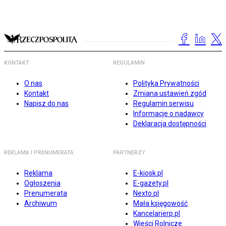
KONTAKT
REGULAMIN
O nas
Polityka Prywatności
Kontakt
Zmiana ustawień zgód
Napisz do nas
Regulamin serwisu
Informacje o nadawcy
Deklaracja dostępności
REKLAMA I PRENUMERATA
PARTNERZY
Reklama
E-kiosk.pl
Ogłoszenia
E-gazety.pl
Prenumerata
Nexto.pl
Archiwum
Mała księgowość
Kancelarierp.pl
Wieści Rolnicze