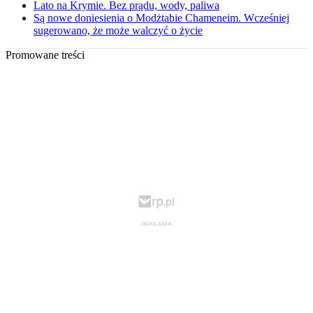
Lato na Krymie. Bez prądu, wody, paliwa
Są nowe doniesienia o Modżtabie Chameneim. Wcześniej
sugerowano, że może walczyć o życie
Promowane treści