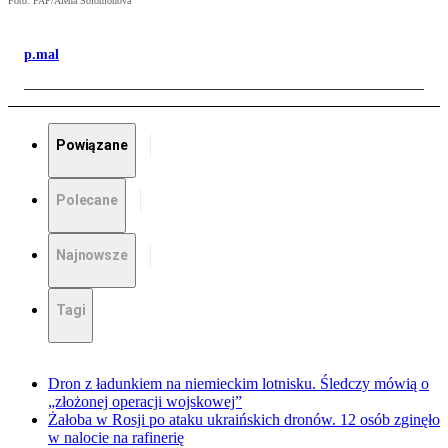
Foto: PAP/Alena Solomonova
p.mal
Powiązane
Polecane
Najnowsze
Tagi
Dron z ładunkiem na niemieckim lotnisku. Śledczy mówią o
„złożonej operacji wojskowej”
Żałoba w Rosji po ataku ukraińskich dronów. 12 osób zginęło
w nalocie na rafinerię