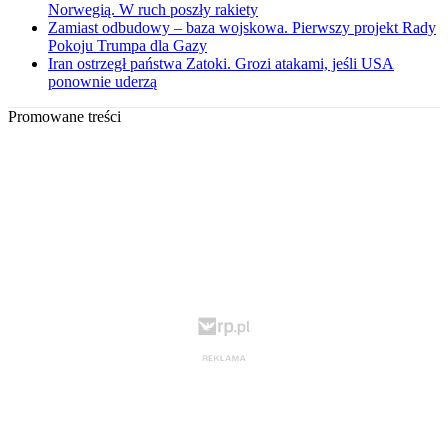
Norwegią. W ruch poszły rakiety
Zamiast odbudowy – baza wojskowa. Pierwszy projekt Rady
Pokoju Trumpa dla Gazy
Iran ostrzegł państwa Zatoki. Grozi atakami, jeśli USA
ponownie uderzą
Promowane treści