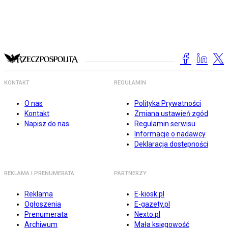
KONTAKT
REGULAMIN
O nas
Polityka Prywatności
Kontakt
Zmiana ustawień zgód
Napisz do nas
Regulamin serwisu
Informacje o nadawcy
Deklaracja dostępności
REKLAMA I PRENUMERATA
PARTNERZY
Reklama
E-kiosk.pl
Ogłoszenia
E-gazety.pl
Prenumerata
Nexto.pl
Archiwum
Mała księgowość