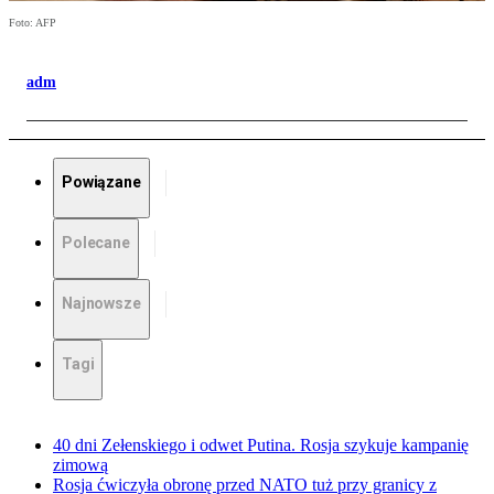
Foto: AFP
adm
Powiązane
Polecane
Najnowsze
Tagi
40 dni Zełenskiego i odwet Putina. Rosja szykuje kampanię
zimową
Rosja ćwiczyła obronę przed NATO tuż przy granicy z