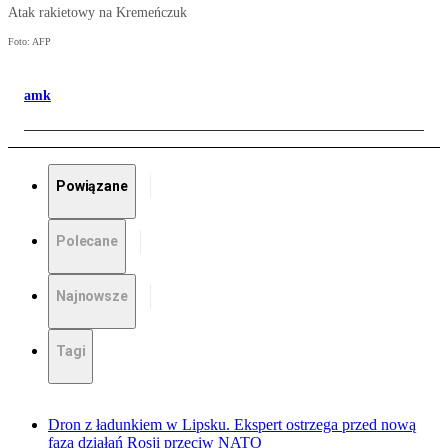
Atak rakietowy na Kremeńczuk
Foto: AFP
amk
Powiązane
Polecane
Najnowsze
Tagi
Dron z ładunkiem w Lipsku. Ekspert ostrzega przed nową
fazą działań Rosji przeciw NATO