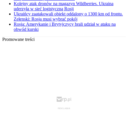
Kolejny atak dronów na magazyn Wildberries. Ukraina
uderzyła w sieć logistyczną Rosji
Ukraińcy zaatakowali obiekt oddalony o 1300 km od frontu.
Zełenski: Rosja musi wybrać pokój
Rosja: Amerykanie i Brytyjczycy brali udział w ataku na
obwód kurski
Promowane treści