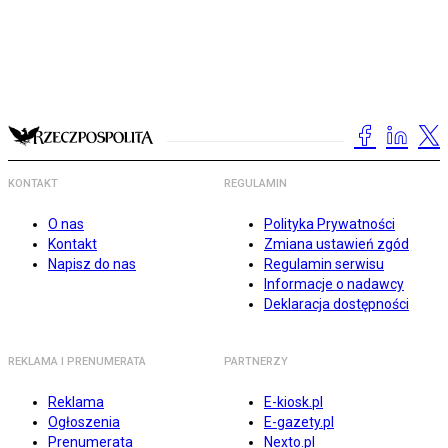
KONTAKT
REGULAMIN
O nas
Polityka Prywatności
Kontakt
Zmiana ustawień zgód
Napisz do nas
Regulamin serwisu
Informacje o nadawcy
Deklaracja dostępności
REKLAMA I PRENUMERATA
PARTNERZY
Reklama
E-kiosk.pl
Ogłoszenia
E-gazety.pl
Prenumerata
Nexto.pl