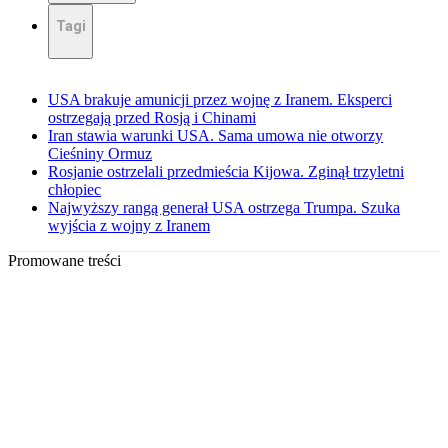
Tagi
USA brakuje amunicji przez wojnę z Iranem. Eksperci
ostrzegają przed Rosją i Chinami
Iran stawia warunki USA. Sama umowa nie otworzy
Cieśniny Ormuz
Rosjanie ostrzelali przedmieścia Kijowa. Zginął trzyletni
chłopiec
Najwyższy rangą generał USA ostrzega Trumpa. Szuka
wyjścia z wojny z Iranem
Promowane treści