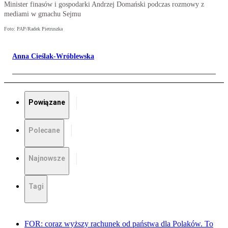
Minister finasów i gospodarki Andrzej Domański podczas rozmowy z
mediami w gmachu Sejmu
Foto: PAP/Radek Pietruszka
Anna Cieślak-Wróblewska
Powiązane
Polecane
Najnowsze
Tagi
FOR: coraz wyższy rachunek od państwa dla Polaków. To