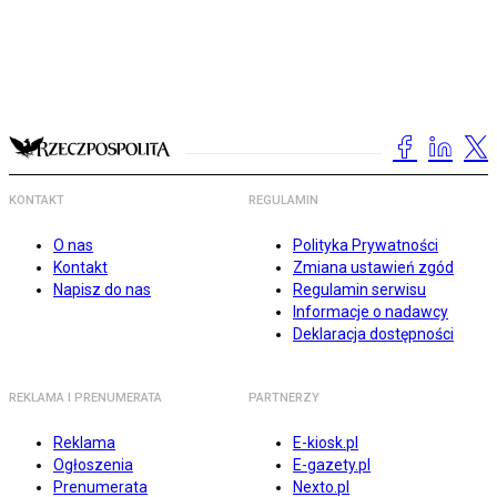
KONTAKT
REGULAMIN
O nas
Polityka Prywatności
Kontakt
Zmiana ustawień zgód
Napisz do nas
Regulamin serwisu
Informacje o nadawcy
Deklaracja dostępności
REKLAMA I PRENUMERATA
PARTNERZY
Reklama
E-kiosk.pl
Ogłoszenia
E-gazety.pl
Prenumerata
Nexto.pl