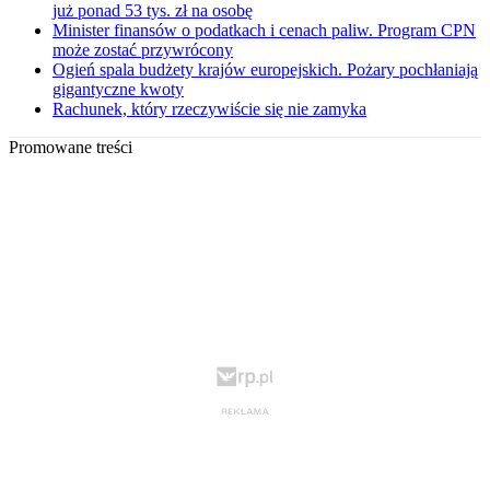
już ponad 53 tys. zł na osobę
Minister finansów o podatkach i cenach paliw. Program CPN
może zostać przywrócony
Ogień spala budżety krajów europejskich. Pożary pochłaniają
gigantyczne kwoty
Rachunek, który rzeczywiście się nie zamyka
Promowane treści