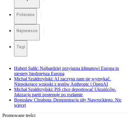
Polecane
Najnowsze
Tagi
Hubert Salik: Najbardziej przyjazna klimatowi Europa to
niestety biedniejsza Europa
Michał Szułdrzyński: AI zaczyna nam się wymykać.
Niepokojące wnioski z testów Anthropic i OpenAI
Michał Szułdrzyński: PiS chce deportować Ukraińców.
Jakizacja partii postępuje po rozłamie
Bogusław Chrabota: Demonstracja siły Nawrockiego. Nic
więcej
Promowane treści