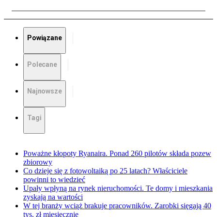
Powiązane
Polecane
Najnowsze
Tagi
Poważne kłopoty Ryanaira. Ponad 260 pilotów składa pozew
zbiorowy
Co dzieje się z fotowoltaiką po 25 latach? Właściciele
powinni to wiedzieć
Upały wpłyną na rynek nieruchomości. Te domy i mieszkania
zyskają na wartości
W tej branży wciąż brakuje pracowników. Zarobki sięgają 40
tys. zł miesięcznie