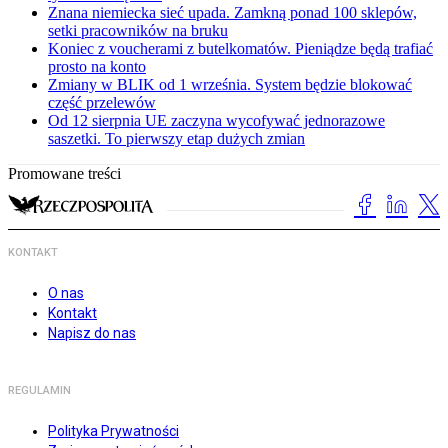
Znana niemiecka sieć upada. Zamkną ponad 100 sklepów,
setki pracowników na bruku
Koniec z voucherami z butelkomatów. Pieniądze będą trafiać
prosto na konto
Zmiany w BLIK od 1 września. System będzie blokować
część przelewów
Od 12 sierpnia UE zaczyna wycofywać jednorazowe
saszetki. To pierwszy etap dużych zmian
Promowane treści
KONTAKT
O nas
Kontakt
Napisz do nas
REGULAMIN
Polityka Prywatności