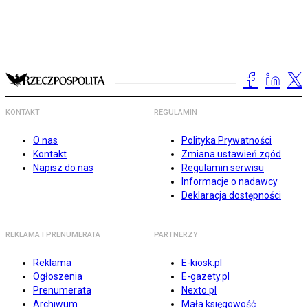
KONTAKT
REGULAMIN
O nas
Polityka Prywatności
Kontakt
Zmiana ustawień zgód
Napisz do nas
Regulamin serwisu
Informacje o nadawcy
Deklaracja dostępności
REKLAMA I PRENUMERATA
PARTNERZY
Reklama
E-kiosk.pl
Ogłoszenia
E-gazety.pl
Prenumerata
Nexto.pl
Archiwum
Mała księgowość