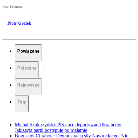
Foto: Fotorzepa
Piotr Gociek
Powiązane
Polecane
Najnowsze
Tagi
Michał Szułdrzyński: PiS chce deportować Ukraińców.
Jakizacja partii postępuje po rozłamie
Bogusław Chrabota: Demonstracja siły Nawrockiego. Nic