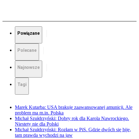
Powiązane
Polecane
Najnowsze
Tagi
Marek Kutarba: USA brakuje zaawansowanej amunicji. Ale
problem ma m.in. Polska
Michał Szułdrzyński: Dobry rok dla Karola Nawrockiego.
Niestety nie dla Polski
Michał Szułdrzyński: Rozłam w PiS. Gdzie dwóch się bije,
tam prawda wychodzi na jaw