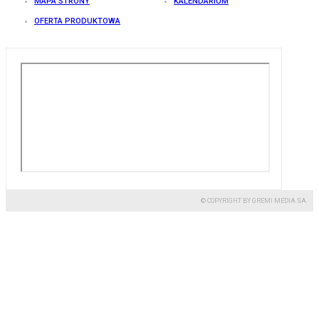
MAPA STRONY
KALENDARIUM
OFERTA PRODUKTOWA
© COPYRIGHT BY GREMI MEDIA SA