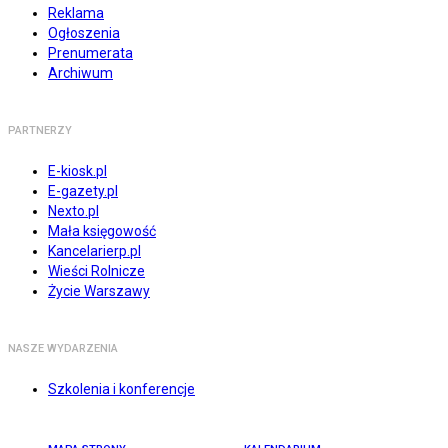
Reklama
Ogłoszenia
Prenumerata
Archiwum
PARTNERZY
E-kiosk.pl
E-gazety.pl
Nexto.pl
Mała księgowość
Kancelarierp.pl
Wieści Rolnicze
Życie Warszawy
NASZE WYDARZENIA
Szkolenia i konferencje