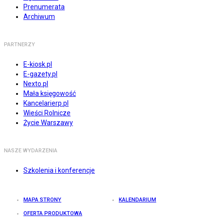
Prenumerata
Archiwum
PARTNERZY
E-kiosk.pl
E-gazety.pl
Nexto.pl
Mała księgowość
Kancelarierp.pl
Wieści Rolnicze
Życie Warszawy
NASZE WYDARZENIA
Szkolenia i konferencje
MAPA STRONY
KALENDARIUM
OFERTA PRODUKTOWA