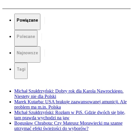
Powiązane
Polecane
Najnowsze
Tagi
Michał Szułdrzyński: Dobry rok dla Karola Nawrockiego.
Niestety nie dla Polski
Marek Kutarba: USA brakuje zaawansowanej amunicji. Ale
problem ma m.in. Polska
Michał Szułdrzyński: Rozłam w PiS. Gdzie dwóch się bije,
tam prawda wychodzi na jaw
Bogusław Chrabota: Czy Mateusz Morawiecki ma szansę
utrzymać efekt świeżości do wyborów?