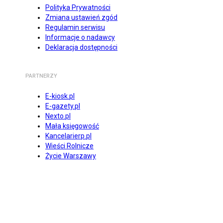
Polityka Prywatności
Zmiana ustawień zgód
Regulamin serwisu
Informacje o nadawcy
Deklaracja dostępności
PARTNERZY
E-kiosk.pl
E-gazety.pl
Nexto.pl
Mała księgowość
Kancelarierp.pl
Wieści Rolnicze
Życie Warszawy