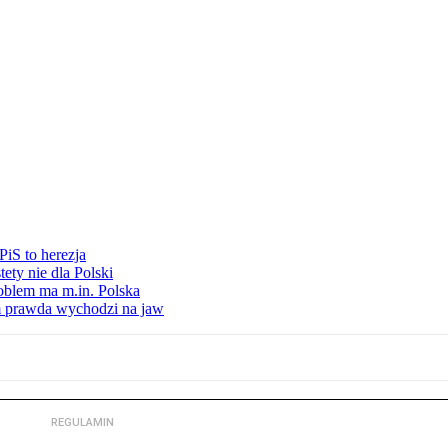
iS to herezja
ety nie dla Polski
oblem ma m.in. Polska
am prawda wychodzi na jaw
REGULAMIN