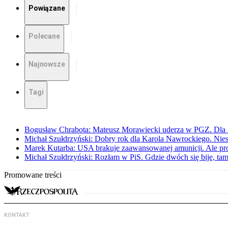
Powiązane
Polecane
Najnowsze
Tagi
Bogusław Chrabota: Mateusz Morawiecki uderza w PGZ. Dla P
Michał Szułdrzyński: Dobry rok dla Karola Nawrockiego. Niest
Marek Kutarba: USA brakuje zaawansowanej amunicji. Ale pr
Michał Szułdrzyński: Rozłam w PiS. Gdzie dwóch się bije, t
Promowane treści
KONTAKT