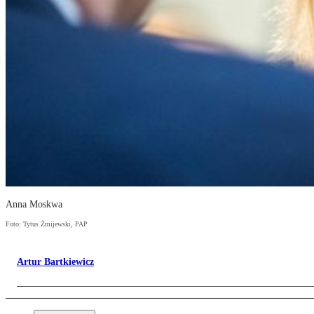
Anna Moskwa
Foto: Tytus Żmijewski, PAP
Artur Bartkiewicz