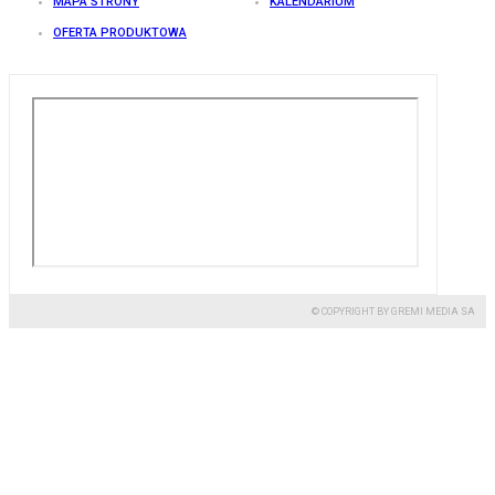
MAPA STRONY
KALENDARIUM
OFERTA PRODUKTOWA
© COPYRIGHT BY GREMI MEDIA SA