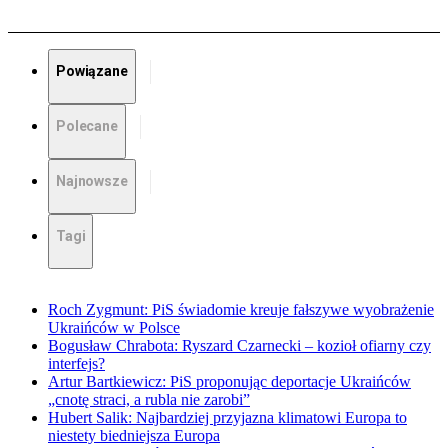
Powiązane
Polecane
Najnowsze
Tagi
Roch Zygmunt: PiS świadomie kreuje fałszywe wyobrażenie
Ukraińców w Polsce
Bogusław Chrabota: Ryszard Czarnecki – kozioł ofiarny czy
interfejs?
Artur Bartkiewicz: PiS proponując deportacje Ukraińców
„cnotę straci, a rubla nie zarobi”
Hubert Salik: Najbardziej przyjazna klimatowi Europa to
niestety biedniejsza Europa