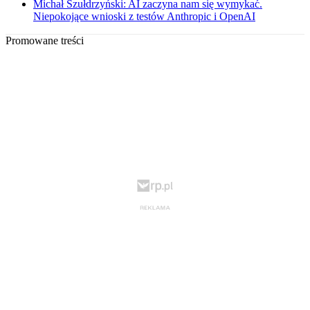
Michał Szułdrzyński: AI zaczyna nam się wymykać.
Niepokojące wnioski z testów Anthropic i OpenAI
Promowane treści