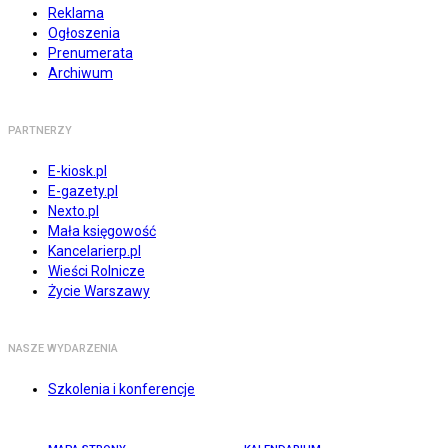
Reklama
Ogłoszenia
Prenumerata
Archiwum
PARTNERZY
E-kiosk.pl
E-gazety.pl
Nexto.pl
Mała księgowość
Kancelarierp.pl
Wieści Rolnicze
Życie Warszawy
NASZE WYDARZENIA
Szkolenia i konferencje