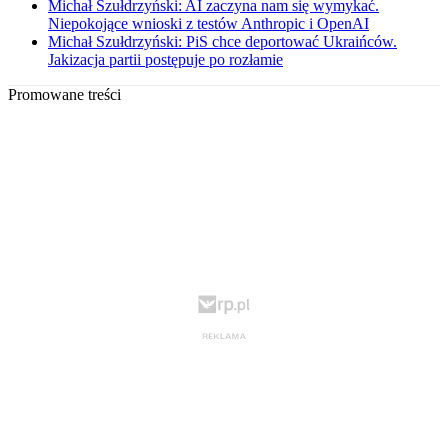
Michał Szułdrzyński: AI zaczyna nam się wymykać.
Niepokojące wnioski z testów Anthropic i OpenAI
Michał Szułdrzyński: PiS chce deportować Ukraińców.
Jakizacja partii postępuje po rozłamie
Promowane treści