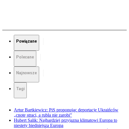
Powiązane
Polecane
Najnowsze
Tagi
Artur Bartkiewicz: PiS proponując deportacje Ukraińców
„cnotę straci, a rubla nie zarobi”
Hubert Salik: Najbardziej przyjazna klimatowi Europa to
niestety biedniejsza Europa