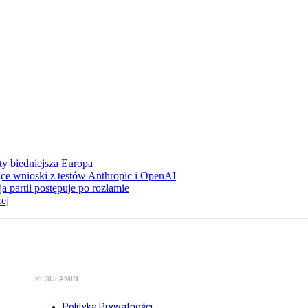
ty biedniejsza Europa
ce wnioski z testów Anthropic i OpenAI
 partii postępuje po rozłamie
ej
REGULAMIN
Polityka Prywatności