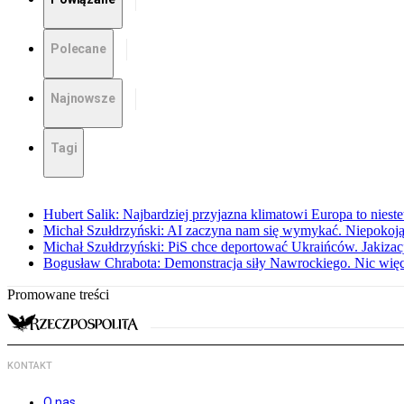
Polecane
Najnowsze
Tagi
Hubert Salik: Najbardziej przyjazna klimatowi Europa to nieste
Michał Szułdrzyński: AI zaczyna nam się wymykać. Niepokoją
Michał Szułdrzyński: PiS chce deportować Ukraińców. Jakizacja
Bogusław Chrabota: Demonstracja siły Nawrockiego. Nic więc
Promowane treści
KONTAKT
O nas