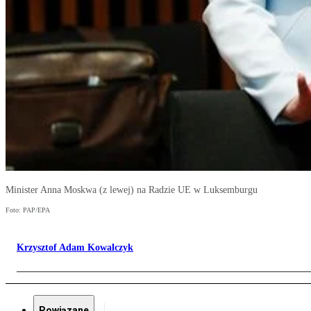
Minister Anna Moskwa (z lewej) na Radzie UE w Luksemburgu
Foto: PAP/EPA
Krzysztof Adam Kowalczyk
Powiązane